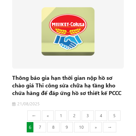
Thông báo gia hạn thời gian nộp hồ sơ
chào giá Thi công sửa chữa hạ tầng kho
chứa hàng để đáp ứng hồ sơ thiết kế PCCC
21/08/2025
←
«
1
2
3
4
5
6
7
8
9
10
»
→