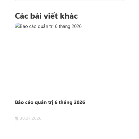
Các bài viết khác
n
Báo cáo quản trị 6 tháng 2026
Côn
Sở 
30.07.2026
2
 của
Côn
ET
Dịch