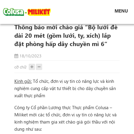
Tin tức
MENU
Thông báo mời chào giá “Bộ lưới đè dài 20 mét
(gồm lưới, ty, xích) lắp đặt phòng hấp dây chuyền
Thông báo mời chào giá “Bộ lưới đè
mì 6”
dài 20 mét (gồm lưới, ty, xích) lắp
đặt phòng hấp dây chuyền mì 6”
18/10/2023
cỡ chữ
Kính gửi:
Tổ chức, đơn vị uy tín có năng lực và kinh
nghiệm cung cấp vật tư thiết bị cho dây chuyền sản
xuất thực phẩm
Công ty Cổ phần Lương thực Thực phẩm Colusa –
Miliket mời các tổ chức, đơn vị uy tín có năng lực và
kinh nghiệm tham gia xét chào giá gói thầu với nội
dung như sau: