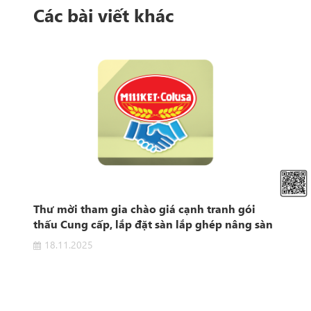
Các bài viết khác
t
Thư mời tham gia chào giá cạnh tranh gói
Thô
e"
thấu Cung cấp, lắp đặt sàn lắp ghép nâng sàn
khu vực sản xuất
18.11.2025
0
 "Hệ