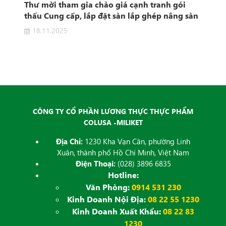
t
Thư mời tham gia chào giá cạnh tranh gói
Thô
e"
thấu Cung cấp, lắp đặt sàn lắp ghép nâng sàn
khu vực sản xuất
18.11.2025
0
 "Hệ
CÔNG TY CỔ PHẦN LƯƠNG THỰC THỰC PHẨM
COLUSA -MILIKET
Địa Chỉ:
1230 Kha Vạn Cân, phường Linh
Xuân, thành phố Hồ Chí Minh, Việt Nam
Điện Thoại:
(028) 3896 6835
Hotline:
Văn Phòng:
0914 531 230
Kinh Doanh Nội Địa:
08 22 55 1230
Kinh Doanh Xuất Khẩu:
08 22 83
1230