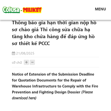
Tin tức
MENU
Thông báo gia hạn thời gian nộp hồ sơ chào
giá Thi công sửa chữa hạ tầng kho chứa hàng để
Thông báo gia hạn thời gian nộp hồ
đáp ứng hồ sơ thiết kế PCCC
sơ chào giá Thi công sửa chữa hạ
tầng kho chứa hàng để đáp ứng hồ
sơ thiết kế PCCC
21/08/2025
cỡ chữ
Notice of Extension of the Submission Deadline
for Quotation Documents for the Repair of
Warehouse Infrastructure to Comply with the Fire
Prevention and Fighting Design Dossier
(Please
download here)