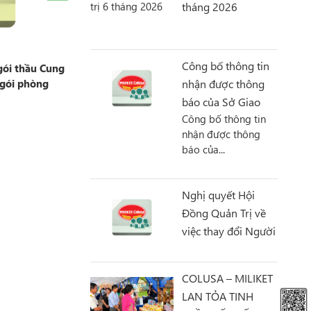
tháng 2026
Công bố thông tin
gói thầu Cung
Thông báo gia hạn thời gian nộp hồ sơ
nhận được thông
 gói phòng
chào giá Thi công sửa chữa hạ tầng kho
chứa hàng để đáp ứng hồ sơ thiết kế PCCC
báo của Sở Giao
21.08.2025
Công bố thông tin
Dịch Hà Nội
nhận được thông
báo của...
Nghị quyết Hội
Đồng Quản Trị về
việc thay đổi Người
Đại Diện pháp luật
của công ty
COLUSA – MILIKET
LAN TỎA TINH