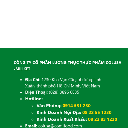
CÔNG TY CỔ PHẦN LƯƠNG THỰC THỰC PHẨM COLUSA
-MILIKET
Địa Chỉ:
1230 Kha Vạn Cân, phường Linh
Xuân, thành phố Hồ Chí Minh, Việt Nam
Điện Thoại:
(028) 3896 6835
Hotline:
Văn Phòng:
0914 531 230
Kinh Doanh Nội Địa:
08 22 55 1230
Kinh Doanh Xuất Khẩu:
08 22 83 1230
Email:
colusa@comifood.com