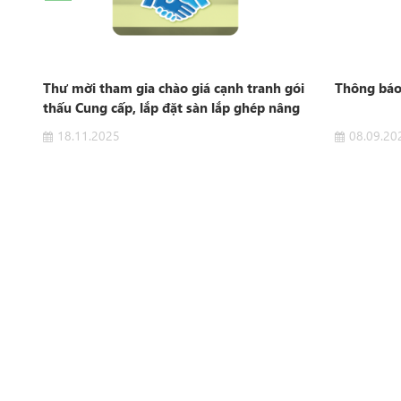
Thư mời tham gia chào giá cạnh tranh gói
Thông báo 
thấu Cung cấp, lắp đặt sàn lắp ghép nâng
sàn khu vực sản xuất
18.11.2025
08.09.20
át
e"