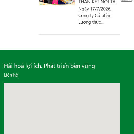
THẦN KẾT NỐI TẠI
Ngày 17/7/2026,
HỘI NGHỊ DOANH
Công ty Cổ phần
NGHIỆP PHƯỜNG
Lương thực...
LINH XUÂN
Hài hoà lợi ích. Phát triển bền vững
Liên hệ