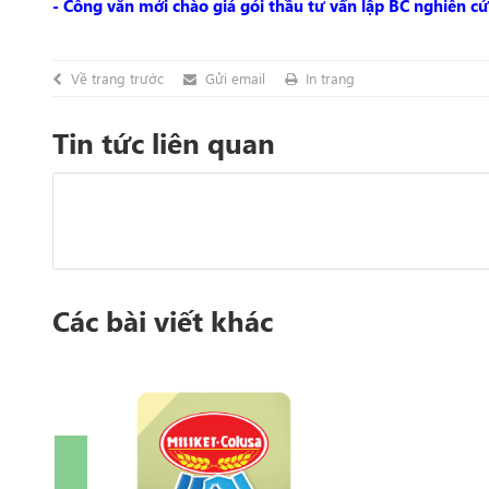
- Công văn mởi chào giá gói thầu tư vấn lập BC nghiên cứu 
Về trang trước
Gửi email
In trang
Tin tức liên quan
Các bài viết khác