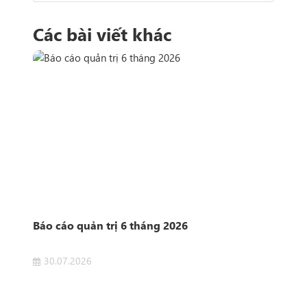
Các bài viết khác
n
Báo cáo quản trị 6 tháng 2026
Côn
Sở 
30.07.2026
2
 của
Côn
ET
Dịch