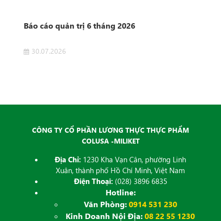
n
Báo cáo quản trị 6 tháng 2026
Côn
Sở 
30.07.2026
2
 của
Côn
ET
Dịch
đăng
CÔNG TY CỔ PHẦN LƯƠNG THỰC THỰC PHẨM
COLUSA -MILIKET
Địa Chỉ:
1230 Kha Vạn Cân, phường Linh
Xuân, thành phố Hồ Chí Minh, Việt Nam
Điện Thoại:
(028) 3896 6835
Hotline:
Văn Phòng:
0914 531 230
Kinh Doanh Nội Địa:
08 22 55 1230