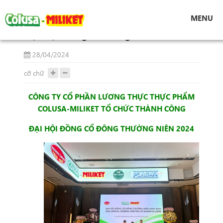
Tin tức
Đại Hội Đồng Cổ Đông Năm 2024
MENU
Đại Hội Đồng Cổ Đông Năm 2024
28/04/2024
cỡ chữ
CÔNG TY CỔ PHẦN LƯƠNG THỰC THỰC PHẨM
COLUSA-MILIKET TỔ CHỨC THÀNH CÔNG
ĐẠI HỘI ĐỒNG CỔ ĐÔNG THƯỜNG NIÊN 2024