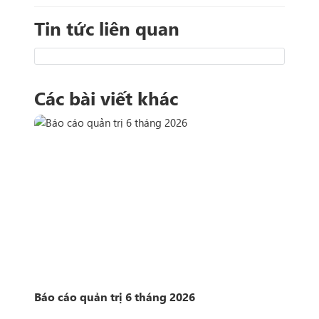
Tin tức liên quan
Các bài viết khác
n
Báo cáo quản trị 6 tháng 2026
Côn
Sở 