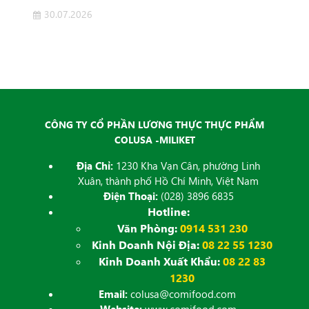
30.07.2026
2
 của
Côn
ET
Dịch
đăng
CÔNG TY CỔ PHẦN LƯƠNG THỰC THỰC PHẨM
COLUSA -MILIKET
Địa Chỉ:
1230 Kha Vạn Cân, phường Linh
Xuân, thành phố Hồ Chí Minh, Việt Nam
Điện Thoại:
(028) 3896 6835
Hotline:
Văn Phòng:
0914 531 230
Kinh Doanh Nội Địa:
08 22 55 1230
Kinh Doanh Xuất Khẩu:
08 22 83
1230
Email:
colusa@comifood.com
Website:
www.comifood.com