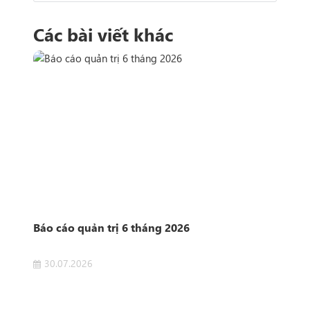
Các bài viết khác
n
Báo cáo quản trị 6 tháng 2026
Côn
Sở 
30.07.2026
2
 của
Côn
ET
Dịch