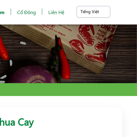
ẩm
Cổ Đông
Liên Hệ
Chua Cay