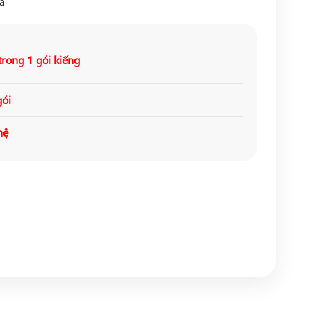
a
trong 1 gói kiếng
gói
hệ