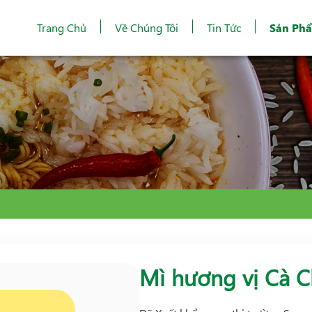
Trang Chủ
Về Chúng Tôi
Tin Tức
Sản Ph
Mì hương vị Cà 