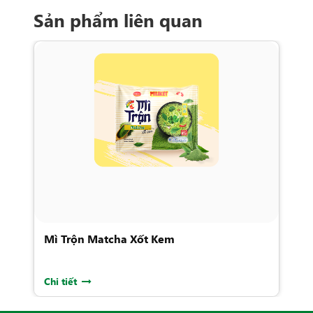
Sản phẩm liên quan
Mì Trộn Matcha Xốt Kem
M
Chi tiết
Ch