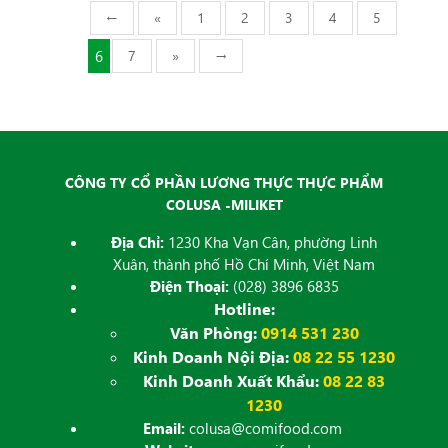
←
«
1
2
3
4
5
6
7
»
→
CÔNG TY CỔ PHẦN LƯƠNG THỰC THỰC PHẨM
COLUSA -MILIKET
Địa Chỉ:
1230 Kha Vạn Cân, phường Linh
Xuân, thành phố Hồ Chí Minh, Việt Nam
Điện Thoại:
(028) 3896 6835
Hotline:
Văn Phòng:
0914 531 230
Kinh Doanh Nội Địa:
08 22 55 1230
Kinh Doanh Xuất Khẩu:
08 22 83
1230
Email:
colusa@comifood.com