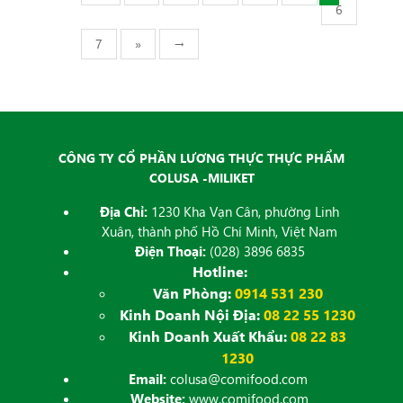
6
7
»
→
CÔNG TY CỔ PHẦN LƯƠNG THỰC THỰC PHẨM
COLUSA -MILIKET
Địa Chỉ:
1230 Kha Vạn Cân, phường Linh
Xuân, thành phố Hồ Chí Minh, Việt Nam
Điện Thoại:
(028) 3896 6835
Hotline:
Văn Phòng:
0914 531 230
Kinh Doanh Nội Địa:
08 22 55 1230
Kinh Doanh Xuất Khẩu:
08 22 83
1230
Email:
colusa@comifood.com
Website:
www.comifood.com